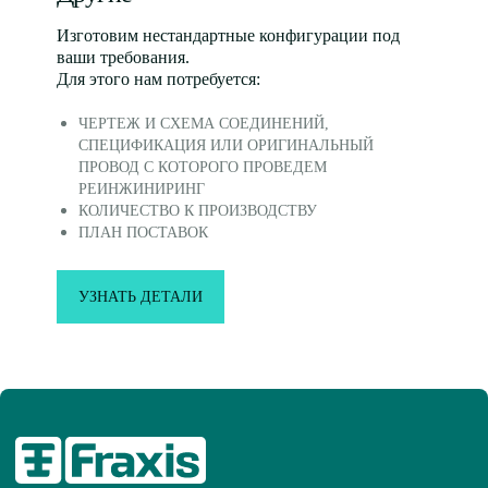
Изготовим нестандартные конфигурации под
ваши требования.
Для этого нам потребуется:
ЧЕРТЕЖ И СХЕМА СОЕДИНЕНИЙ,
КОМПАНИЯ
СПЕЦИФИКАЦИЯ ИЛИ ОРИГИНАЛЬНЫЙ
О КОМПАНИИ
ПРОВОД С КОТОРОГО ПРОВЕДЕМ
КОНТАКТЫ
ИНТЕРНЕТ-МАГАЗИН
РЕИНЖИНИРИНГ
КАРЬЕРА
КОЛИЧЕСТВО К ПРОИЗВОДСТВУ
БЛОГ
ПЛАН ПОСТАВОК
УЗНАТЬ ДЕТАЛИ
УСЛУГИ
ПРОИЗВОДСТВО КАБЕЛЬНЫХ СБОРОК
РАЗРАБОТКА ОБОРУДОВАНИЯ
РАЗРАБОТКА CRM И HRM СИСТЕМ
РАЗРАБОТКА ЭЛЕКТРОННЫХ БЛОКОВ
УПРАВЛЕНИЯ
ПРОМЫШЛЕННЫЙ ДИЗАЙН
ТЕХНОЛОГИИ