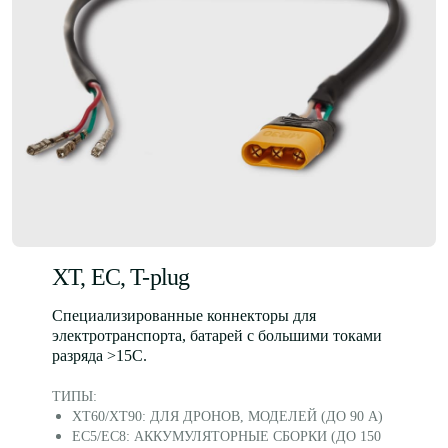
КОНТАКТЫ
+7 999 842-67-82
ORDER@FRAXIS.RU
6-Я РАДИАЛЬНАЯ, 17
XT, EC, T-plug
ВАШЕ ИМЯ
Специализированные коннекторы для
электротранспорта, батарей с большими токами
разряда >15C.
ТЕЛЕФОН
ТИПЫ:
+7
XT60/XT90: ДЛЯ ДРОНОВ, МОДЕЛЕЙ (ДО 90 А)
EC5/EC8: АККУМУЛЯТОРНЫЕ СБОРКИ (ДО 150