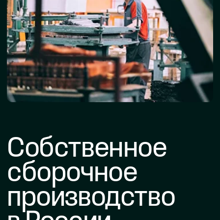
Расположены
на двух площадках
в Москве
ТЕХНОПАРК КЛАСТЕР, 6-Я РАДИАЛЬНАЯ, 17
Г. ЖУКОВСКИЙ, УЛ. МОЛОДЕЖНАЯ, Д. 29
ТЕСТОВЫЕ ОБРАЗЦЫ
По договоренности
МЕЛКИЕ ПАРТИИ
Минимальный заказ от 65 тыс. руб.
КРУПНЫЕ СЕРИИ
От 1500 до 40 000 ед./мес
Объем производства