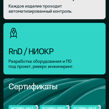
ПОЧТА
ЗАДАНИЕ НА ПРОИЗВОДСТВО
Загрузить файл
ДОКУМЕНТАЦИЯ
Загрузить файлы
ОПИШИТЕ ЗАПРОС
Я согласен(а) с
политикой
конфиденциальности
сайта и даю согласие
на обработку персональных данных
ОТПРАВИТЬ