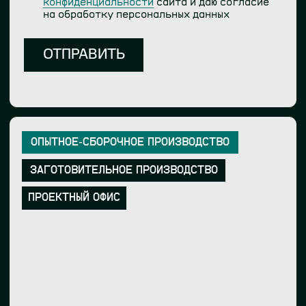
ПРОДУКЦИЯ
ПРИБОРНЫЕ И СИГНАЛЬНЫЕ КАБЕЛИ
КОАКСИАЛЬНЫЕ
НИЗКОВОЛЬТНОЕ ПИТАНИЕ ДО 48В
БАТАРЕЙНЫЕ И СИЛОВЫЕ, 2.5-50КВ.ММ.
ИНТЕРФЕЙСНЫЕ
ПРОМЫШЛЕННЫЕ
ETHERNET / TELECOM
АУДИО/ВИДЕО ИНТЕРФЕЙСЫ
USB-КАБЕЛИ И КАБЕЛИ ЗАРЯДКИ
АВТОМОБИЛЬНЫЕ / СПЕЦТРАНСПОРТ
МЕДИЦИНСКИЕ
КОМПАНИЯ
О КОМПАНИИ
КОНТАКТЫ
ИНТЕРНЕТ-МАГАЗИН
КАРЬЕРА
БЛОГ