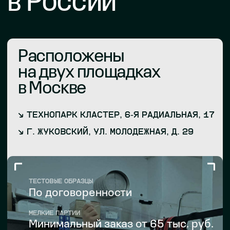
Станочный парк
Все операции автоматизированы
и результат надёжно повторяем.
Сырьё
Есть свой логистический отдел,
но с давальческим работаем также.
Технический контроль