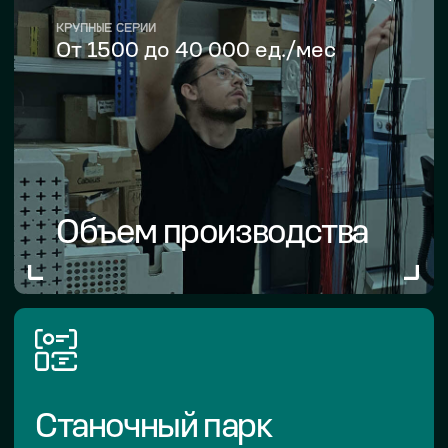
Каждое изделие проходит
автоматизированный контроль.
RnD / НИОКР
Разработка оборудования и ПО
под проект, реверс инжиниринг.
Сертификаты
ИСО9001-2015
ИСО9001-2015
ИСО9001-2015