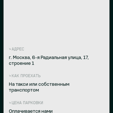
УСЛУГИ
ПРОИЗВОДСТВО КАБЕЛЬНЫХ СБОРОК
РАЗРАБОТКА ОБОРУДОВАНИЯ
РАЗРАБОТКА CRM И HRM СИСТЕМ
РАЗРАБОТКА ЭЛЕКТРОННЫХ БЛОКОВ УПРАВЛЕНИЯ
ПРОМЫШЛЕННЫЙ ДИЗАЙН
ТЕХНОЛОГИИ
ТЕХНОЛОГИИ
ПОЛИТИКА КОНФИДЕНЦИАЛЬНОСТИ
© 2020–2026⦁ООО «ЗЭП «ФРАКСИС»
ООО «ЗЭП «ФРАКСИС»
ИНН: 7726465440
ДИЗАЙН WEAREBUSY